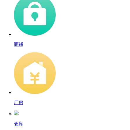
商铺
厂房
仓库