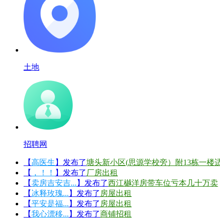
土地
招聘网
【
高医生
】发布了
塘头新小区(思源学校旁）附13栋一楼
【
，！！
】发布了
厂房出租
【
卖房吉安吉...
】发布了
西江樾洋房带车位亏本几十万卖
【
冰释玫瑰...
】发布了
房屋出租
【
平安是福...
】发布了
房屋出租
【
我心漂移...
】发布了
商铺招租