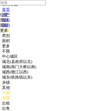
全局导航
首页
位置
房产
类别
发布
面积
我的
更多
位置
类别
面积
更多
不限
中心城区
城北(县政府以北)
城南(南门大桥以南)
城西(赣江以西)
城东(铁路线以东)
乡镇
其他
不限
不限
出租
出售