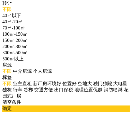
转让
不限
40㎡以下
40㎡-70㎡
70㎡-100㎡
100㎡-150㎡
150㎡-200㎡
200㎡-300㎡
300㎡-500㎡
500㎡以上
房源
不限
中介房源
个人房源
标签
不限
业主直租
新厂房环境好
位置好
空地大
独门独院
大电量
独栋
行车
货梯
交通方便
出口保税
地理位置优越
消防喷淋
花
园式厂房
清空条件
确定