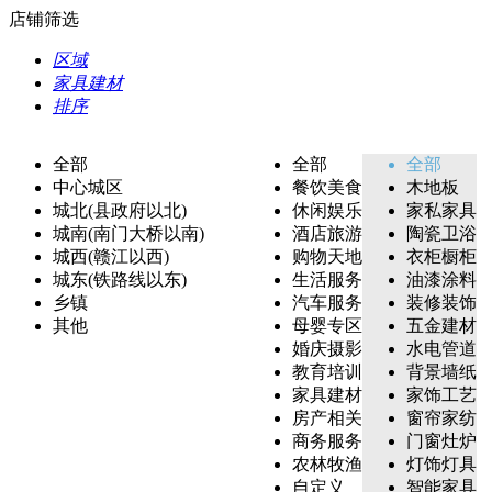
店铺筛选
区域
家具建材
排序
全部
全部
全部
中心城区
餐饮美食
木地板
城北(县政府以北)
休闲娱乐
家私家具
城南(南门大桥以南)
酒店旅游
陶瓷卫浴
城西(赣江以西)
购物天地
衣柜橱柜
城东(铁路线以东)
生活服务
油漆涂料
乡镇
汽车服务
装修装饰
其他
母婴专区
五金建材
婚庆摄影
水电管道
教育培训
背景墙纸
家具建材
家饰工艺
房产相关
窗帘家纺
商务服务
门窗灶炉
农林牧渔
灯饰灯具
自定义
智能家具