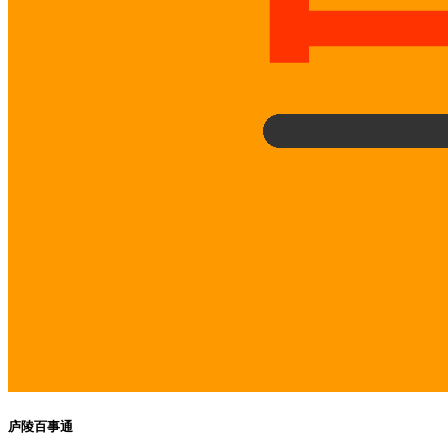
庐陵百事通